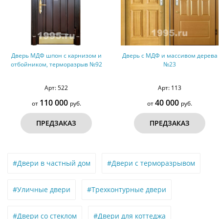
ом и
Дверь с МДФ и массивом дерева
Дверь с МДФ и дут
 №92
№23
винилискожей №
Арт: 113
Арт: 317
40 000
29 000
от
руб.
от
руб.
ПРЕДЗАКАЗ
ПРЕДЗАКАЗ
#Двери в частный дом
#Двери с терморазрывом
#Уличные двери
#Трехконтурные двери
#Двери со стеклом
#Двери для коттеджа