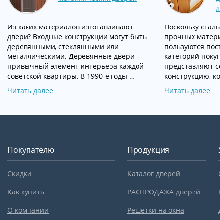
л
Из каких материалов изготавливают
Поскольку сталь
двери? Входные конструкции могут быть
прочных матери
деревянными, стеклянными или
пользуются пос
металлическими. Деревянные двери –
категорий поку
привычный элемент интерьера каждой
представляют с
советской квартиры. В 1990-е годы …
конструкцию, ко
Читать далее
Читать далее
Покупателю
Продукция
Скидки
Каталог дверей
Как купить
РАСПРОДАЖА дверей
О компании
Решетки на окна