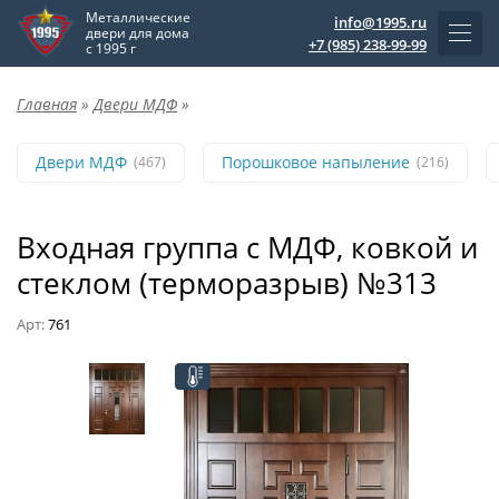
Металлические
info@1995.ru
двери для дома
+7 (985) 238-99-99
с 1995 г
Главная
»
Двери МДФ
»
Двери МДФ
Порошковое напыление
(467)
(216)
Входная группа с МДФ, ковкой и
стеклом (терморазрыв) №313
Арт:
761