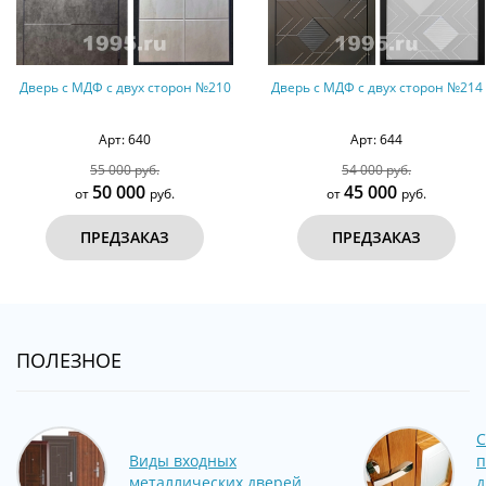
он №210
Дверь с МДФ с двух сторон №214
Трехконтурная дверь 
и МДФ ПВХ № 
Арт: 644
Арт: 353
54 000 руб.
60 000 руб.
45 000
51 000
от
руб.
от
ру
ПРЕДЗАКАЗ
ПРЕДЗАКА
ПОЛЕЗНОЕ
С
Виды входных
п
металлических дверей
д