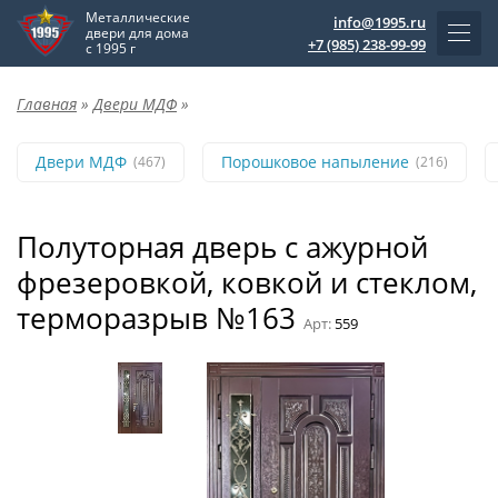
Металлические
info@1995.ru
двери для дома
+7 (985) 238-99-99
с 1995 г
Главная
»
Двери МДФ
»
Двери МДФ
Порошковое напыление
(467)
(216)
Полуторная дверь с ажурной
фрезеровкой, ковкой и стеклом,
терморазрыв №163
Арт:
559