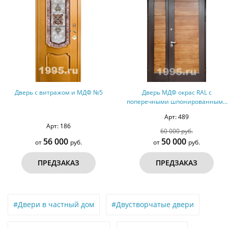
ажом и МДФ №5
Дверь МДФ окрас RAL с
Дверь с зе
поперечными шпонированными
вставками №70
Арт: 489
 186
А
60 000 руб.
000
50 000
3
руб.
от
руб.
от
ЗАКАЗ
ПРЕДЗАКАЗ
ПР
#Двери в частный дом
#Двустворчатые двери