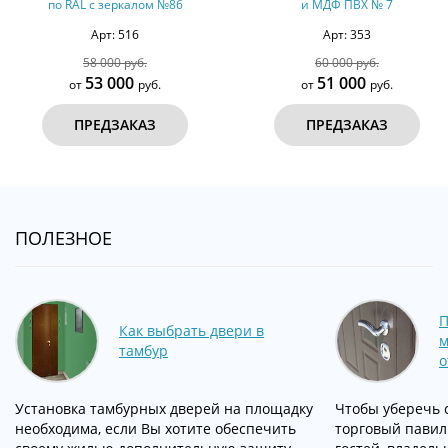
еркалом №86
и МДФ ПВХ № 7
к
 516
Арт: 353
А
0 руб.
60 000 руб.
102
000
51 000
9
руб.
от
руб.
от
ЗАКАЗ
ПРЕДЗАКАЗ
ПР
ПОЛЕЗНОЕ
П
Как выбрать двери в
м
тамбур
о
Установка тамбурных дверей на площадку
Чтобы уберечь 
необходима, если Вы хотите обеспечить
торговый павил