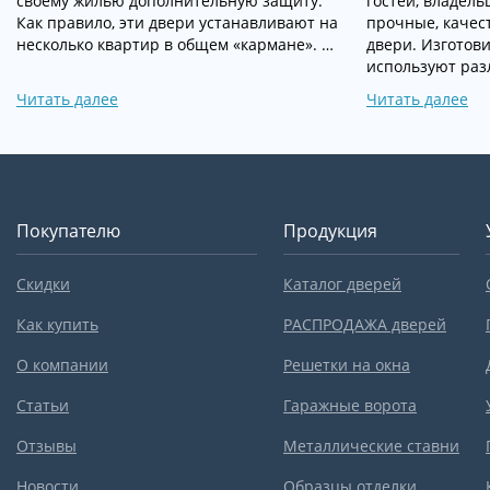
своему жилью дополнительную защиту.
гостей, владел
Как правило, эти двери устанавливают на
прочные, качес
несколько квартир в общем «кармане». …
двери. Изготов
используют раз
Читать далее
Читать далее
Покупателю
Продукция
Скидки
Каталог дверей
Как купить
РАСПРОДАЖА дверей
О компании
Решетки на окна
Статьи
Гаражные ворота
Отзывы
Металлические ставни
Новости
Образцы отделки