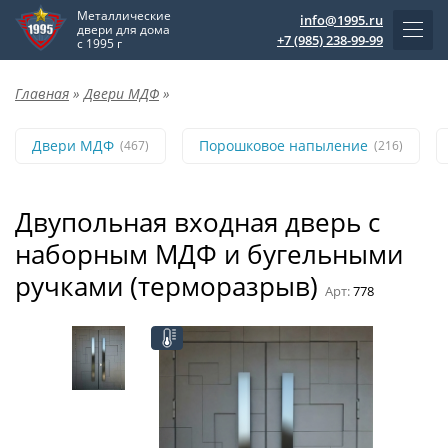
Металлические
info@1995.ru
двери для дома
+7 (985) 238-99-99
с 1995 г
Главная
»
Двери МДФ
»
Двери МДФ
Порошковое напыление
(467)
(216)
Двупольная входная дверь с
наборным МДФ и бугельными
ручками (терморазрыв)
Арт:
778