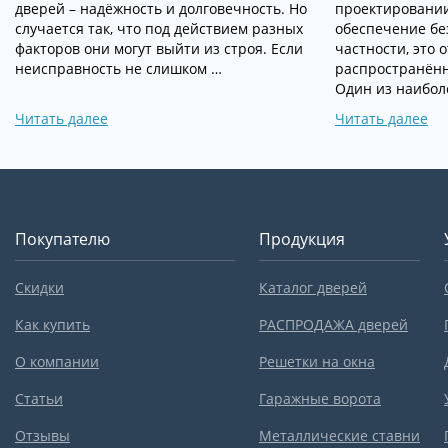
дверей – надёжность и долговечность. Но
проектировании
случается так, что под действием разных
обеспечение бе
факторов они могут выйти из строя. Если
частности, это 
неисправность не слишком …
распространённ
Один из наибол
Читать далее
Читать далее
Покупателю
Продукция
Скидки
Каталог дверей
Как купить
РАСПРОДАЖА дверей
О компании
Решетки на окна
Статьи
Гаражные ворота
Отзывы
Металлические ставни