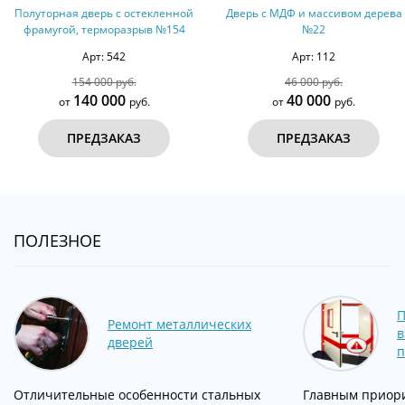
стекленной
Дверь с МДФ и массивом дерева
Дверь с МДФ с дву
рыв №154
№22
Арт: 112
Арт: 63
.
46 000 руб.
49 500 р
40 000
45 00
уб.
от
руб.
от
З
ПРЕДЗАКАЗ
ПРЕДЗА
ПОЛЕЗНОЕ
П
Ремонт металлических
в
дверей
п
Отличительные особенности стальных
Главным приор