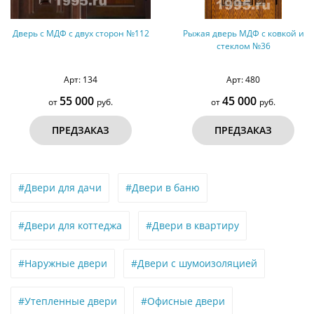
торон №112
Рыжая дверь МДФ с ковкой и
Дверь с МДФ и с
стеклом №36
Арт: 480
Арт: 38
45 000
80 00
б.
от
руб.
от
З
ПРЕДЗАКАЗ
ПРЕДЗА
#Двери для дачи
#Двери в баню
#Двери для коттеджа
#Двери в квартиру
#Наружные двери
#Двери с шумоизоляцией
#Утепленные двери
#Офисные двери