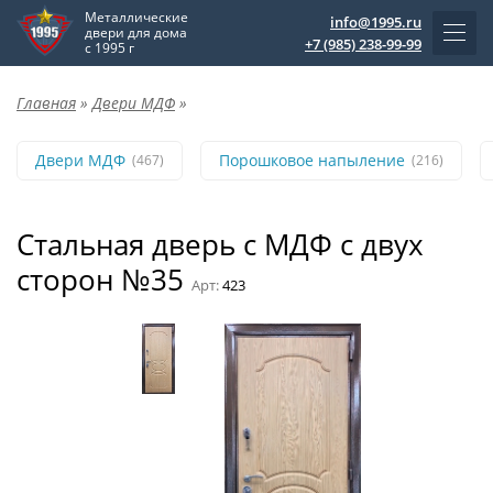
Металлические
info@1995.ru
двери для дома
+7 (985) 238-99-99
с 1995 г
Главная
»
Двери МДФ
»
Двери МДФ
Порошковое напыление
(467)
(216)
Стальная дверь с МДФ с двух
сторон №35
Арт:
423