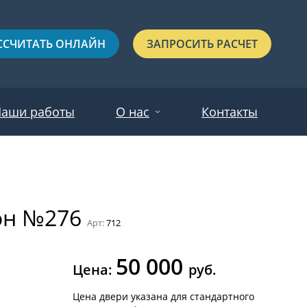
ССЧИТАТЬ ОНЛАЙН
ЗАПРОСИТЬ РАСЧЕТ
аши работы
О нас
Контакты
Новости
Красные
Отзывы
рон №276
Черные
Арт:
712
Зеленые
50 000
Синие
Цена:
руб.
С выдавленным рисунком
Цена двери указана для стандартного