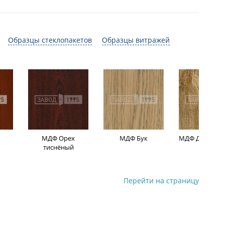
Образцы стеклопакетов
Образцы витражей
МДФ Орех
МДФ Бук
МДФ Дуб мор
тиснёный
Перейти на страницу