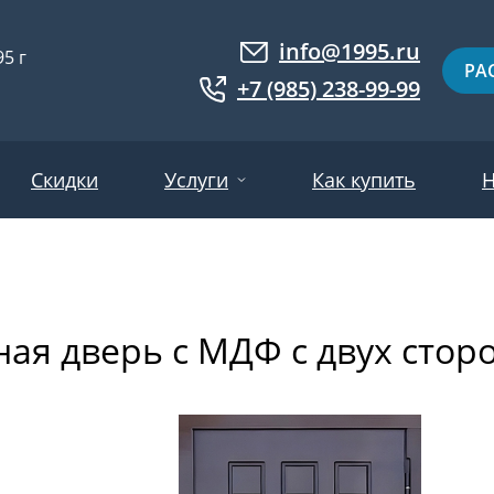
info@1995.ru
5 г
РА
+7 (985) 238-99-99
Скидки
Услуги
Как купить
Н
Доставка
ри МДФ
Двери евровагонка
Установка
ная дверь с МДФ с двух сто
ошковое напыление
Двери с фотопанелями
Производство
ри с массивом дерева
Белые двери
Двери оптом
нированные
Гарантия и возврат
Серые двери
ри ламинат
Светлые двери