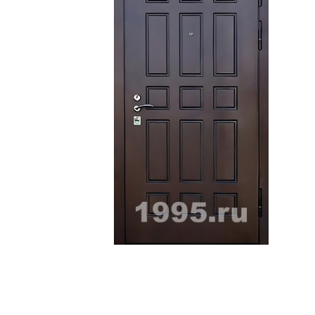
ри с винилискожей
Коричневые двери