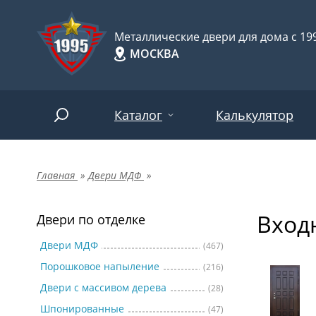
Металлические двери для дома с 199
МОСКВА
Каталог
Калькулятор
Главная
»
Двери МДФ
»
Двери по отделке
Две
Арт-
НАЙТИ
Вход
Пор
Двери по отделке
Двери по назначению
Две
Двери МДФ
(467)
Порошковое напыление
(216)
Шпо
Двери по особенностям
Двери с массивом дерева
(28)
Две
Шпонированные
(47)