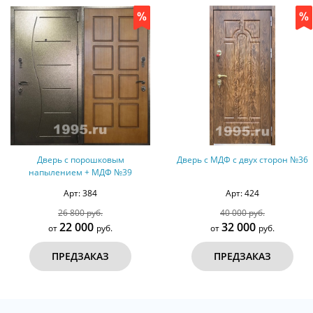
вым
Дверь с МДФ с двух сторон №36
Дверь с МДФ с двух
Ф №39
Арт: 424
Арт: 651
40 000 руб.
55 000 ру
32 000
50 000
.
от
руб.
от
ПРЕДЗАКАЗ
ПРЕДЗАК