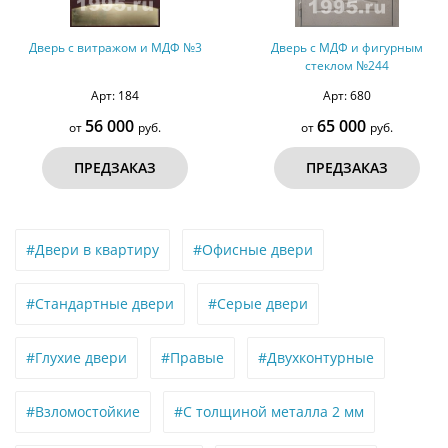
 МДФ №3
Дверь с МДФ и фигурным
Дверь с МДФ и зер
стеклом №244
Арт: 550
Арт: 680
51 000 ру
65 000
40 000
.
от
руб.
от
ПРЕДЗАКАЗ
ПРЕДЗАК
#Двери в квартиру
#Офисные двери
#Стандартные двери
#Серые двери
#Глухие двери
#Правые
#Двухконтурные
#Взломостойкие
#С толщиной металла 2 мм