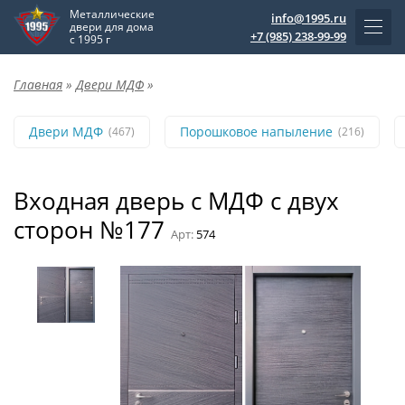
Металлические
info@1995.ru
двери для дома
+7 (985) 238-99-99
с 1995 г
Главная
»
Двери МДФ
»
Двери МДФ
Порошковое напыление
(467)
(216)
Входная дверь с МДФ с двух
сторон №177
Арт:
574