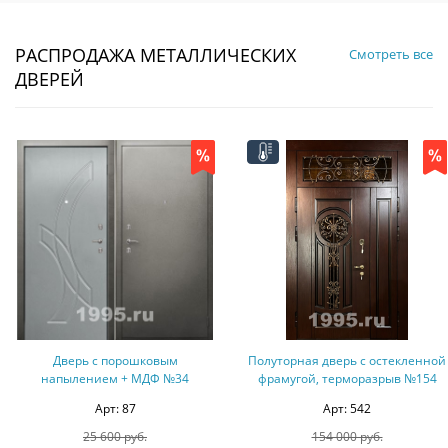
РАСПРОДАЖА МЕТАЛЛИЧЕСКИХ
Смотреть все
ДВЕРЕЙ
Дверь с порошковым
Полуторная дверь с остекленной
напылением + МДФ №34
фрамугой, терморазрыв №154
Арт: 87
Арт: 542
25 600 руб.
154 000 руб.