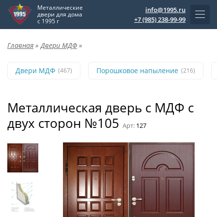
Металлические
info@1995.ru
двери для дома
+7 (985) 238-99-99
с 1995 г
Главная
»
Двери МДФ
»
Двери МДФ
Порошковое напыление
(467)
(216)
Металлическая дверь с МДФ с
двух сторон №105
Арт:
127