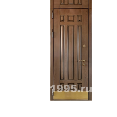
ри с винилискожей
Коричневые двери