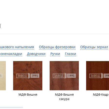
И
шкового напыления
Образцы фрезеровки
Образцы зеркал
роненакладки
Доводчики
Ручки
Глазки
МДФ Вишня
МДФ Вишня
МДФ Кедр
сакура