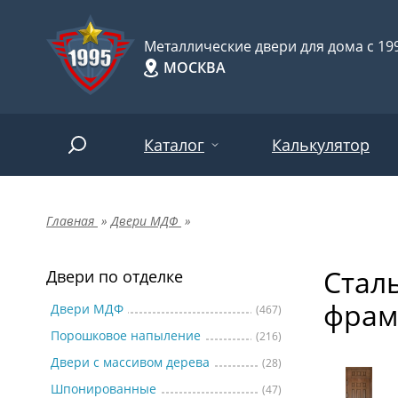
Металлические двери для дома с 199
МОСКВА
Каталог
Калькулятор
Главная
»
Двери МДФ
»
Двери по отделке
Две
Арт-
НАЙТИ
Стал
Пор
Двери по отделке
Двери по назначению
фрам
Две
Двери МДФ
(467)
Порошковое напыление
(216)
Шпо
Двери по особенностям
Двери с массивом дерева
(28)
Две
Шпонированные
(47)