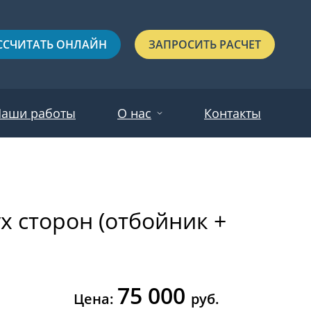
ССЧИТАТЬ ОНЛАЙН
ЗАПРОСИТЬ РАСЧЕТ
аши работы
О нас
Контакты
Новости
Красные
Отзывы
х сторон (отбойник +
Черные
Зеленые
Синие
75 000
С выдавленным рисунком
Цена:
руб.