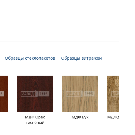
Образцы стеклопакетов
Образцы витражей
МДФ Орех
МДФ Бук
МДФ Дуб мор
тиснёный