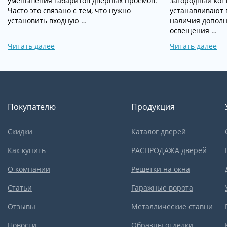
уменьшения габаритов дверных проёмов.
загородный кот
Часто это связано с тем, что нужно
устанавливают 
установить входную …
наличия дополн
освещения …
Читать далее
Читать далее
Покупателю
Продукция
Скидки
Каталог дверей
Как купить
РАСПРОДАЖА дверей
О компании
Решетки на окна
Статьи
Гаражные ворота
Отзывы
Металлические ставни
Новости
Образцы отделки