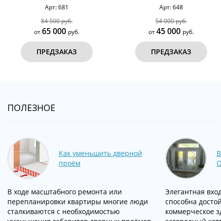
дутая №5
Арт: 648
Арт: 58
54 000 руб.
19 600 руб.
45 000
18 000
от
руб.
от
руб.
ПРЕДЗАКАЗ
ПРЕДЗАКАЗ
ПОЛЕЗНОЕ
Как уменьшить дверной
В
проём
О
В ходе масштабного ремонта или
Элегантная вход
перепланировки квартиры многие люди
способна досто
сталкиваются с необходимостью
коммерческое з