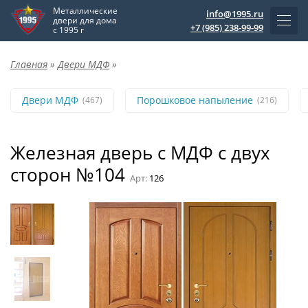
Металлические
info@1995.ru
двери для дома
+7 (985) 238-99-99
с 1995 г
Главная
»
Двери МДФ
»
Двери МДФ
Порошковое напыление
(467)
(216)
Железная дверь с МДФ с двух
сторон №104
Арт:
126