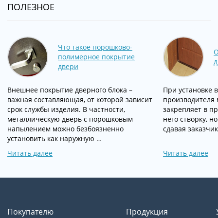
ПОЛЕЗНОЕ
Что такое порошково-
О
полимерное покрытие
д
двери
Внешнее покрытие дверного блока –
При установке 
важная составляющая, от которой зависит
производителя 
срок службы изделия. В частности,
закрепляет в пр
металлическую дверь с порошковым
него створку, н
напылением можно безбоязненно
сдавая заказчик
установить как наружную …
Читать далее
Читать далее
Покупателю
Продукция