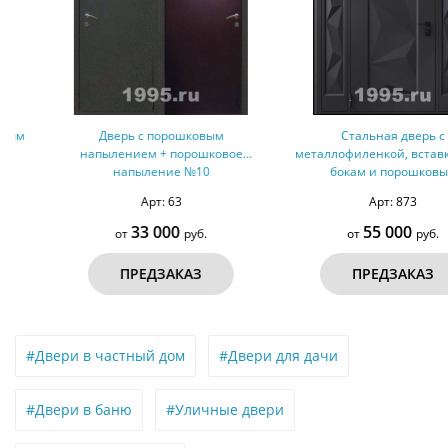
Дверь с порошковым
Стальная дверь с
напылением + порошковое
металлофиленкой, вставками по
напыление №10
бокам и порошковым
окрашиванием RAL 9004 (тип
Арт: 63
Арт: 873
№8)
33 000
55 000
от
руб.
от
руб.
ПРЕДЗАКАЗ
ПРЕДЗАКАЗ
#Двери в частный дом
#Двери для дачи
#Двери в баню
#Уличные двери