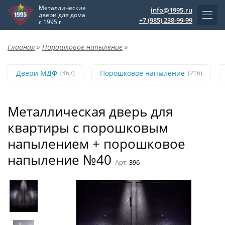
Металлические
info@1995.ru
двери для дома
+7 (985) 238-99-99
с 1995 г
Главная
»
Порошковое напыление
»
Двери МДФ
Порошковое напыление
(467)
(216)
Металлическая дверь для
квартиры с порошковым
напылением + порошковое
напыление №40
Арт:
396