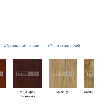
Образцы стеклопакетов
Образцы витражей
МДФ Орех
МДФ Бук
МДФ Дуб мор
тиснёный