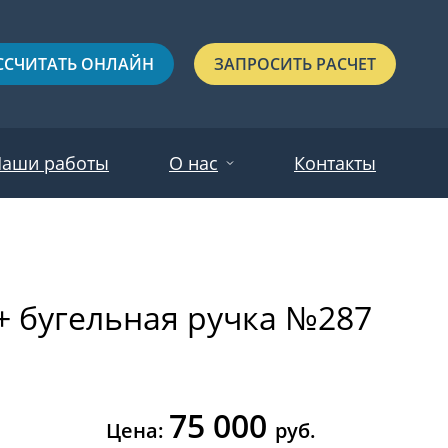
ССЧИТАТЬ ОНЛАЙН
ЗАПРОСИТЬ РАСЧЕТ
аши работы
О нас
Контакты
Новости
Красные
Отзывы
+ бугельная ручка №287
Черные
Зеленые
Синие
75 000
С выдавленным рисунком
Цена:
руб.