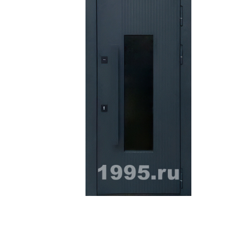
ри с винилискожей
Коричневые двери