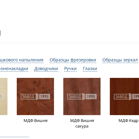
И
шкового напыления
Образцы фрезеровки
Образцы зеркал
роненакладки
Доводчики
Ручки
Глазки
МДФ Вишня
МДФ Вишня
МДФ Кедр
сакура