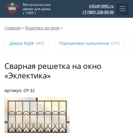
Металлические
info@1995.ru
двери для дома
+7 (985) 238-99-99
с 1995 г
Главная
»
Решетки на окна
»
Двери МДФ
Порошковое напыление
(467)
(216)
Сварная решетка на окно
«Эклектика»
Артикул: СР-32