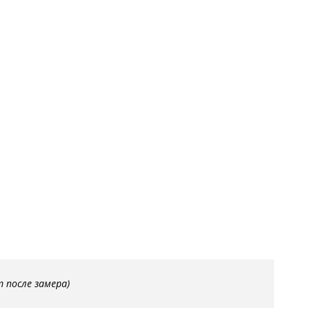
С металлофиленкой
т после замера)