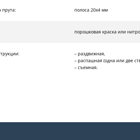
 прута:
полоса 20х4 мм
:
порошковая краска или нитр
струкции:
– раздвижная,
– распашная (одна или две ст
– съемная.