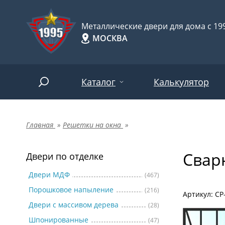
Металлические двери для дома с 199
МОСКВА
Каталог
Калькулятор
Главная
»
Решетки на окна
»
Двери по отделке
Две
Арт-
НАЙТИ
Свар
Пор
Двери по отделке
Двери по назначению
Две
Двери МДФ
(467)
Порошковое напыление
(216)
Шпо
Двери по особенностям
Артикул: СР
Двери с массивом дерева
(28)
Две
Шпонированные
(47)