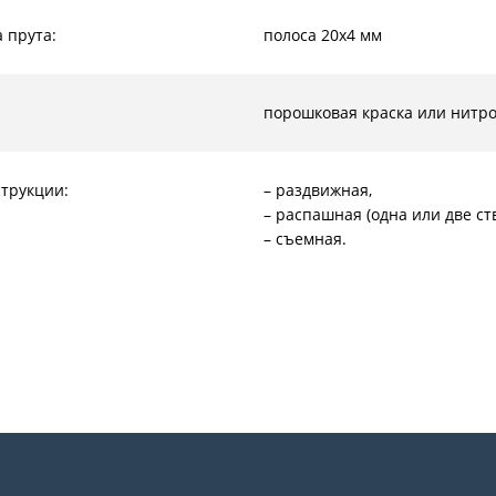
 прута:
полоса 20х4 мм
:
порошковая краска или нитр
струкции:
– раздвижная,
– распашная (одна или две ст
– съемная.