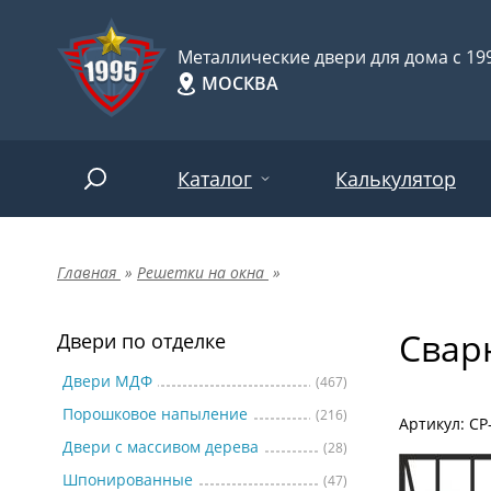
Металлические двери для дома с 199
МОСКВА
Каталог
Калькулятор
Главная
»
Решетки на окна
»
Двери по отделке
Две
Арт-
НАЙТИ
Свар
Пор
Двери по отделке
Двери по назначению
Две
Двери МДФ
(467)
Порошковое напыление
(216)
Шпо
Двери по особенностям
Артикул: СР
Двери с массивом дерева
(28)
Две
Шпонированные
(47)