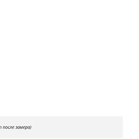
С металлофиленкой
т после замера)