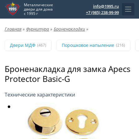
Металлические
info@1995.ru
двери для дома
+7 (985) 238-99-99
с 1995 г
Главная
»
Фурнитура
»
Броненакладки
»
Двери МДФ
Порошковое напыление
(467)
(216)
Броненакладка для замка Apecs
Protector Basic-G
Технические характеристики