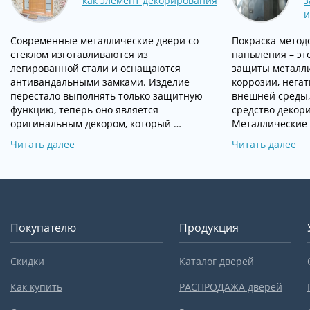
как элемент декорирования
з
и
Современные металлические двери со
Покраска метод
стеклом изготавливаются из
напыления – эт
легированной стали и оснащаются
защиты металли
антивандальными замками. Изделие
коррозии, нега
перестало выполнять только защитную
внешней среды,
функцию, теперь оно является
средство декор
оригинальным декором, который …
Металлические
Читать далее
Читать далее
Покупателю
Продукция
Скидки
Каталог дверей
Как купить
РАСПРОДАЖА дверей