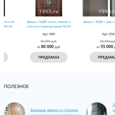
Дверь с МДФ шпон, ковкой и
Дверь с МДФ с двух сторон №220
стеклом (терморазрыв) №253
Арт: 689
Арт: 650
96 000 руб.
60 500 руб.
80 000
55 000
от
руб.
от
руб.
ПРЕДЗАКАЗ
ПРЕДЗАКАЗ
ПОЛЕЗНОЕ
П
Входные двери со стеклом,
э