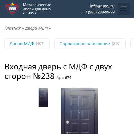
Металлические
info@1995.ru
двери для дома
+7 (985) 238-99-99
с 1995 г
Главная
»
Двери МДФ
»
Двери МДФ
Порошковое напыление
(467)
(216)
Входная дверь с МДФ с двух
сторон №238
Арт:
674