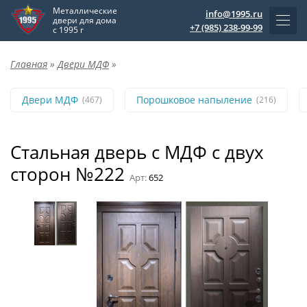
Металлические
info@1995.ru
двери для дома
+7 (985) 238-99-99
с 1995 г
Главная
»
Двери МДФ
»
Двери МДФ
Порошковое напыление
(467)
(216)
Стальная дверь с МДФ с двух
сторон №222
Арт:
652