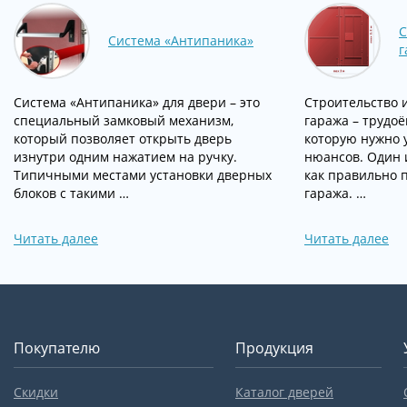
С
Система «Антипаника»
г
Система «Антипаника» для двери – это
Строительство 
специальный замковый механизм,
гаража – трудо
который позволяет открыть дверь
которую нужно 
изнутри одним нажатием на ручку.
нюансов. Один и
Типичными местами установки дверных
как правильно 
блоков с такими …
гаража. …
Читать далее
Читать далее
Покупателю
Продукция
Скидки
Каталог дверей