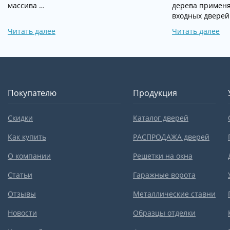
массива …
дерева применя
входных дверей
Читать далее
Читать далее
Покупателю
Продукция
Скидки
Каталог дверей
Как купить
РАСПРОДАЖА дверей
О компании
Решетки на окна
Статьи
Гаражные ворота
Отзывы
Металлические ставни
Новости
Образцы отделки