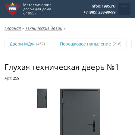
Металлические
info@1995.ru
двери для дома
+7 (985) 238-99-99
с 1995 г
Главная
»
Технические двери
»
Двери МДФ
Порошковое напыление
(467)
(216)
Глухая техническая дверь №1
Арт:
259