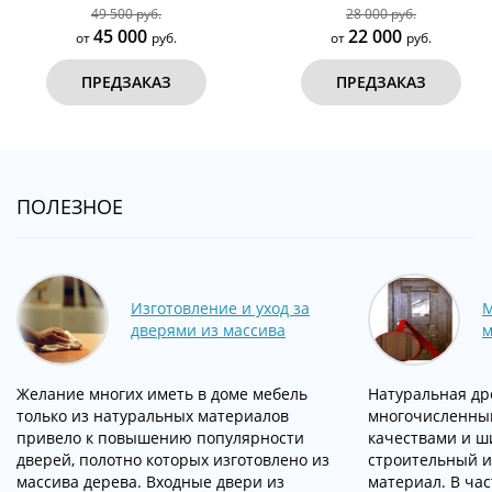
49 500 руб.
28 000 руб.
45 000
22 000
от
руб.
от
руб.
ПРЕДЗАКАЗ
ПРЕДЗАКАЗ
ПОЛЕЗНОЕ
Изготовление и уход за
М
дверями из массива
м
Желание многих иметь в доме мебель
Натуральная др
только из натуральных материалов
многочисленны
привело к повышению популярности
качествами и ш
дверей, полотно которых изготовлено из
строительный и
массива дерева. Входные двери из
материал. В час