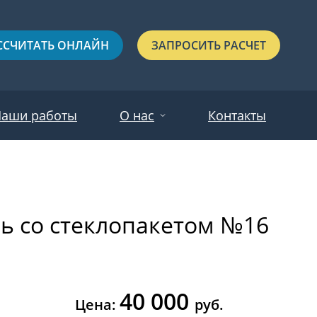
ССЧИТАТЬ ОНЛАЙН
ЗАПРОСИТЬ РАСЧЕТ
аши работы
О нас
Контакты
Новости
Красные
Отзывы
рь со стеклопакетом №16
Черные
Зеленые
Синие
40 000
С выдавленным рисунком
Цена:
руб.