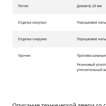
Петли:
Диаметр 20 мм
Отделка изнутри:
Порошковое нап
Отделка снаружи:
Порошковое нап
Прочее:
Противосъёмные
Резиновый уплот
утеплительный в
Описание технической двери со 