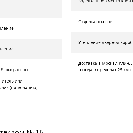
Заделка швов монтажной 
Отделка откосов:
ыление
Утепление дверной короб
ыление
Доставка в Москву, Клин
 блокираторы
города в пределах 25 км 
нитель или
алик (по желанию)
стеклом № 16