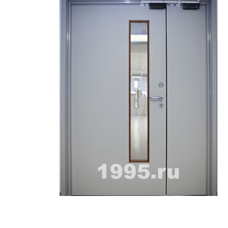
ри с винилискожей
Коричневые двери