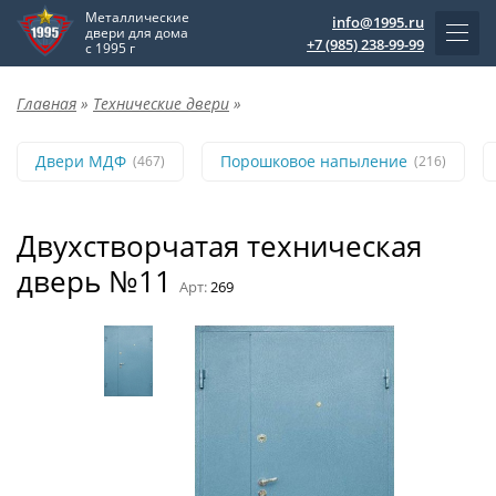
Металлические
info@1995.ru
двери для дома
+7 (985) 238-99-99
с 1995 г
Главная
»
Технические двери
»
Двери МДФ
Порошковое напыление
(467)
(216)
Двухстворчатая техническая
дверь №11
Арт:
269