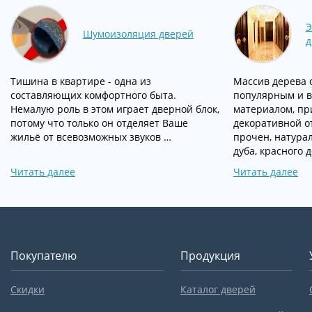
Э
Шумоизоляция дверей
д
Тишина в квартире - одна из
Массив дерева 
составляющих комфортного быта.
популярным и 
Немалую роль в этом играет дверной блок,
материалом, пр
потому что только он отделяет Ваше
декоративной о
жильё от всевозможных звуков …
прочен, натура
дуба, красного 
Читать далее
Читать далее
Покупателю
Продукция
Скидки
Каталог дверей