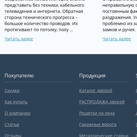
представить без техники, кабельного
неправильную с
телевидения и интернета. Обратная
постоянным фак
сторона технического прогресса –
раздражения. У
большое количество проводов. Их
проблемно из-з
протягивают по потолку, полу …
замков и ручек.
Читать далее
Читать далее
Покупателю
Продукция
Скидки
Каталог дверей
Как купить
РАСПРОДАЖА дверей
О компании
Решетки на окна
Статьи
Гаражные ворота
Отзывы
Металлические ставни