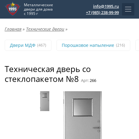
Металлические
info@1995.ru
двери для дома
+7 (985) 238-99-99
с 1995 г
Главная
»
Технические двери
»
Двери МДФ
Порошковое напыление
(467)
(216)
Техническая дверь со
стеклопакетом №8
Арт:
266