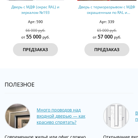
Дверь с МДФ (окрас RAL) и
Дверь с терморазрывом с МДФ
зеркалом №193
окрашенным по RAL и
ламинатом № 6
Арт: 590
Арт: 339
66 000 руб.
65 000 руб.
55 000
57 000
от
руб.
от
руб.
ПРЕДЗАКАЗ
ПРЕДЗАКАЗ
ПОЛЕЗНОЕ
Много проводов над
В
входной дверью — как
п
красиво спрятать?
Современное жильё или офис сложно
Открывание вхо