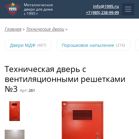
Металлические
info@1995.ru
двери для дома
+7 (985) 238-99-99
с 1995 г
Главная
»
Технические двери
»
Двери МДФ
Порошковое напыление
(467)
(216)
Техническая дверь с
вентиляционными решетками
№3
Арт:
261