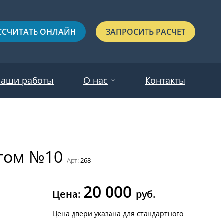
ССЧИТАТЬ ОНЛАЙН
ЗАПРОСИТЬ РАСЧЕТ
аши работы
О нас
Контакты
Новости
Красные
Отзывы
етом №10
Черные
Арт:
268
Зеленые
20 000
Синие
Цена:
руб.
С выдавленным рисунком
Цена двери указана для стандартного