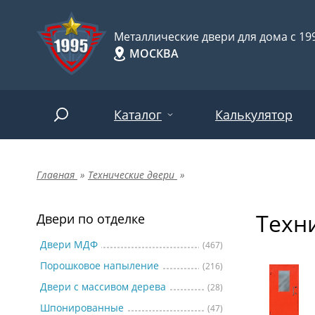
Металлические двери для дома с 199
МОСКВА
Каталог
Калькулятор
Главная
»
Технические двери
»
Двери по отделке
Две
Арт-
НАЙТИ
Техн
Пор
Двери по отделке
Двери по назначению
Две
Двери МДФ
(467)
Порошковое напыление
(216)
Шпо
Двери по особенностям
Двери с массивом дерева
(28)
Две
Шпонированные
(47)