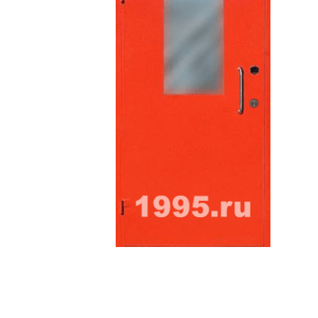
ри с винилискожей
Коричневые двери