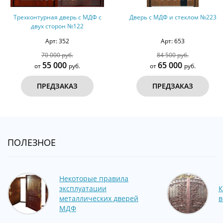
Трехконтурная дверь с МДФ с
Дверь с МДФ и стеклом №223
двух сторон №122
Арт: 352
Арт: 653
70 000 руб.
84 500 руб.
55 000
65 000
от
руб.
от
руб.
ПРЕДЗАКАЗ
ПРЕДЗАКАЗ
ПОЛЕЗНОЕ
Некоторые правила
эксплуатации
К
металлических дверей
в
МДФ