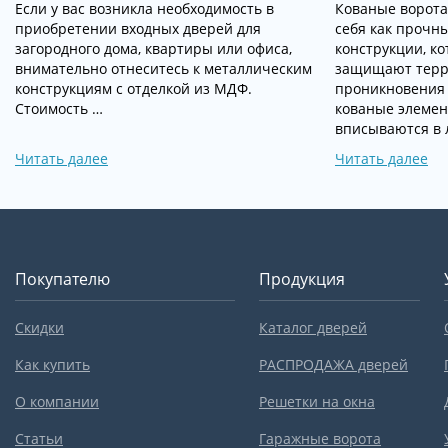
Если у вас возникла необходимость в
Кованые ворота
приобретении входных дверей для
себя как прочн
загородного дома, квартиры или офиса,
конструкции, к
внимательно отнеситесь к металлическим
защищают терр
конструкциям с отделкой из МДФ.
проникновения
Стоимость …
кованые элемен
вписываются в 
Читать далее
Читать далее
Покупателю
Продукция
Скидки
Каталог дверей
Как купить
РАСПРОДАЖА дверей
О компании
Решетки на окна
Статьи
Гаражные ворота