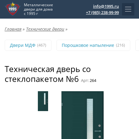
Металлические
info@1995.ru
двери для дома
+7 (985) 238-99-99
с 1995 г
Главная
»
Технические двери
»
Двери МДФ
Порошковое напыление
(467)
(216)
Техническая дверь со
стеклопакетом №6
Арт:
264