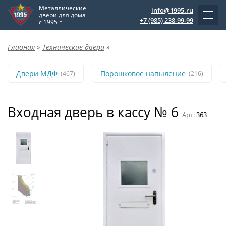
Металлические
info@1995.ru
двери для дома
+7 (985) 238-99-99
с 1995 г
Главная
»
Технические двери
»
Двери МДФ
Порошковое напыление
(467)
(216)
Входная дверь в кассу № 6
Арт:
363