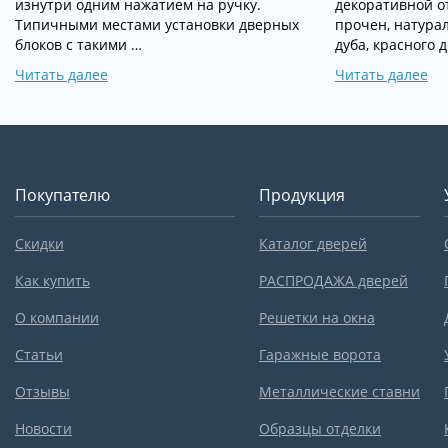
изнутри одним нажатием на ручку.
декоративной о
Типичными местами установки дверных
прочен, натура
блоков с такими …
дуба, красного 
Читать далее
Читать далее
Покупателю
Продукция
Скидки
Каталог дверей
Как купить
РАСПРОДАЖА дверей
О компании
Решетки на окна
Статьи
Гаражные ворота
Отзывы
Металлические ставни
Новости
Образцы отделки