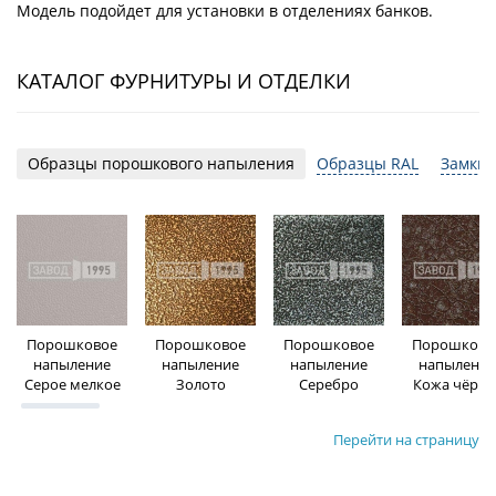
Модель подойдет для установки в отделениях банков.
КАТАЛОГ ФУРНИТУРЫ И ОТДЕЛКИ
Образцы порошкового напыления
Образцы RAL
Замки 
Порошковое
Порошковое
Порошковое
Порошково
напыление
напыление
напыление
напыление
Серое мелкое
Золото
Серебро
Кожа чёрна
Перейти на страницу