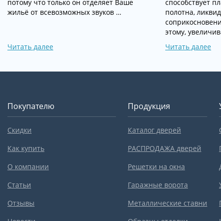
потому что только он отделяет Ваше
способствует п
жильё от всевозможных звуков …
полотна, ликвид
соприкосновени
этому, увеличив
Читать далее
Читать далее
Покупателю
Продукция
Скидки
Каталог дверей
Как купить
РАСПРОДАЖА дверей
О компании
Решетки на окна
Статьи
Гаражные ворота
Отзывы
Металлические ставни