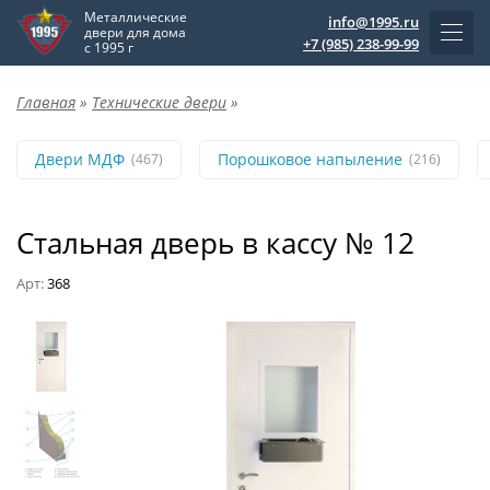
Металлические
info@1995.ru
двери для дома
+7 (985) 238-99-99
с 1995 г
Главная
»
Технические двери
»
Двери МДФ
Порошковое напыление
(467)
(216)
Стальная дверь в кассу № 12
Арт:
368