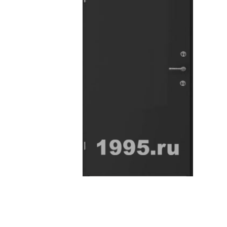
ри с винилискожей
Коричневые двери