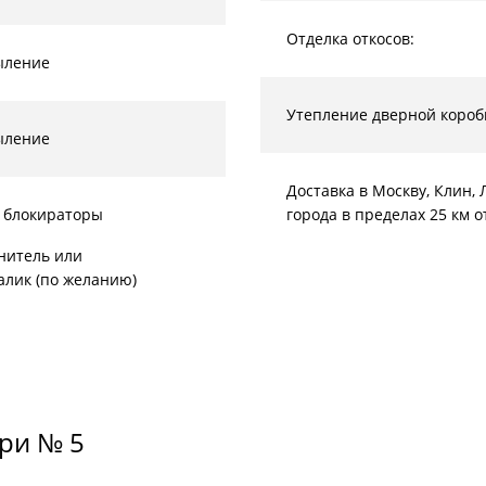
Отделка откосов:
ыление
Утепление дверной короб
ыление
Доставка в Москву, Клин
 блокираторы
города в пределах 25 км 
нитель или
алик (по желанию)
ери № 5