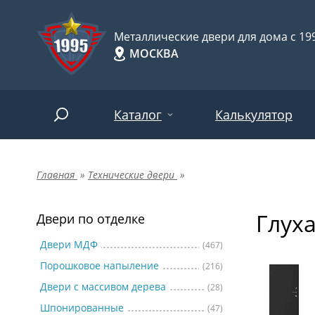
Металлические двери для дома с 199
МОСКВА
Каталог
Калькулятор
Главная
»
Технические двери
»
Двери по отделке
Две
Арт-
НАЙТИ
Глух
Пор
Двери по отделке
Двери по назначению
Две
Двери МДФ
(467)
Порошковое напыление
(216)
Шпо
Двери по особенностям
Двери с массивом дерева
(28)
Две
Шпонированные
(47)