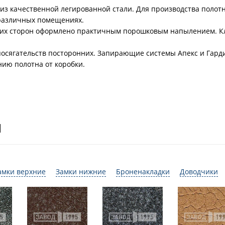
из качественной легированной стали. Для производства полот
 различных помещениях.
беих сторон оформлено практичным порошковым напылением. К
посягательств посторонних. Запирающие системы Апекс и Гард
нию полотна от коробки.
И
амки верхние
Замки нижние
Броненакладки
Доводчики