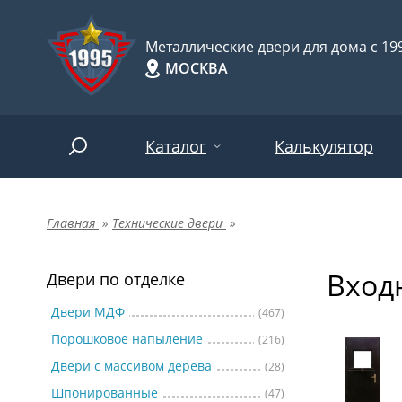
Металлические двери для дома с 199
МОСКВА
Каталог
Калькулятор
Главная
»
Технические двери
»
Двери по отделке
Две
Арт-
НАЙТИ
Входн
Пор
Двери по отделке
Двери по назначению
Две
Двери МДФ
(467)
Порошковое напыление
(216)
Шпо
Двери по особенностям
Двери с массивом дерева
(28)
Две
Шпонированные
(47)