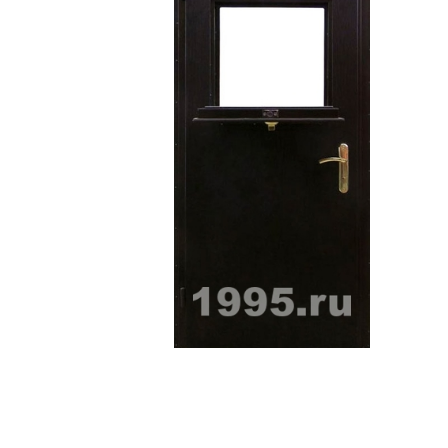
ри с винилискожей
Коричневые двери