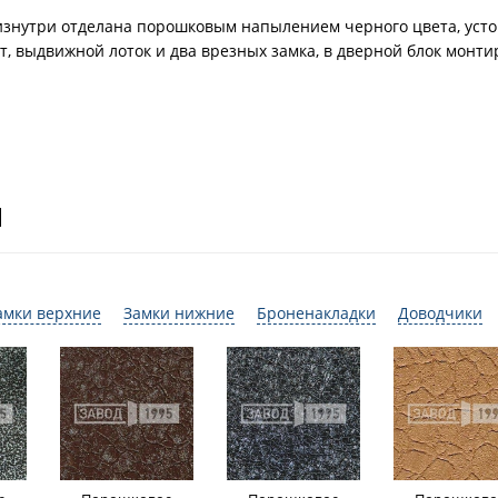
 изнутри отделана порошковым напылением черного цвета, ус
ет, выдвижной лоток и два врезных замка, в дверной блок мон
И
амки верхние
Замки нижние
Броненакладки
Доводчики