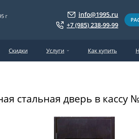
info@1995.ru
5 г
РА
+7 (985) 238-99-99
Скидки
Услуги
Как купить
Н
Доставка
ри МДФ
Двери евровагонка
Установка
ая стальная дверь в кассу 
ошковое напыление
Двери с фотопанелями
Производство
ри с массивом дерева
Белые двери
Двери оптом
нированные
Гарантия и возврат
Серые двери
ри ламинат
Светлые двери