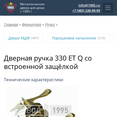
Металлические
info@1995.ru
двери для дома
+7 (985) 238-99-99
с 1995 г
Главная
»
Фурнитура
»
Ручки
»
Двери МДФ
Порошковое напыление
(467)
(216)
Дверная ручка 330 ET Q со
встроенной защёлкой
Технические характеристики