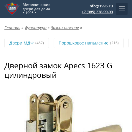
Металлические
info@1995.ru
двери для дома
+7 (985) 238-99-99
с 1995 г
Главная
»
Фурнитура
»
Замки нижние
»
Двери МДФ
Порошковое напыление
(467)
(216)
Дверной замок Apecs 1623 G
цилиндровый