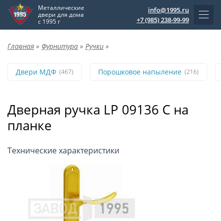
Металлические
info@1995.ru
двери для дома
+7 (985) 238-99-99
с 1995 г
Главная
»
Фурнитура
»
Ручки
»
Двери МДФ
Порошковое напыление
(467)
(216)
Дверная ручка LP 09136 C на
планке
Технические характеристики