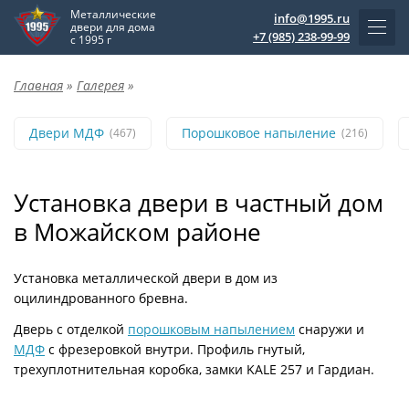
Металлические
info@1995.ru
двери для дома
+7 (985) 238-99-99
с 1995 г
Главная
»
Галерея
»
Двери МДФ
Порошковое напыление
(467)
(216)
Установка двери в частный дом
в Можайском районе
Установка металлической двери в дом из
оцилиндрованного бревна.
Дверь с отделкой
порошковым напылением
снаружи и
МДФ
с фрезеровкой внутри. Профиль гнутый,
трехуплотнительная коробка, замки KALE 257 и Гардиан.