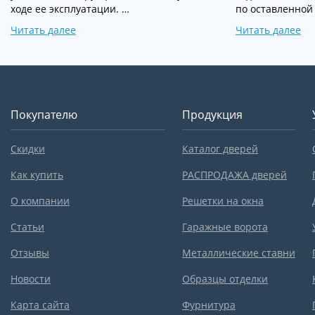
ходе ее эксплуатации. …
по оставленной 
Читать далее
Читать далее
Покупателю
Продукция
Скидки
Каталог дверей
Как купить
РАСПРОДАЖА дверей
О компании
Решетки на окна
Статьи
Гаражные ворота
Отзывы
Металлические ставни
Новости
Образцы отделки
Карта сайта
Фурнитура