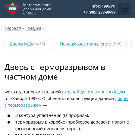
Металлические
info@1995.ru
двери для дома
+7 (985) 238-99-99
с 1995 г
Главная
»
Галерея
»
Двери МДФ
Порошковое напыление
(467)
(216)
Дверь с терморазрывом в
частном доме
Фото с установки стальной
входной двери в частный дом
от «Завода 1995». Особенности конструкции данной
двери
с терморазрывом
—
3 контура уплотнения (D-профиль),
терморазрыв в коробке (пробковое дерево) и полотне
(вспененный пенополистерол),