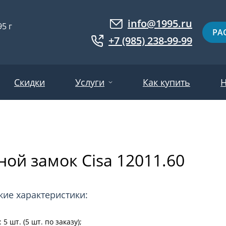
info@1995.ru
5 г
РА
+7 (985) 238-99-99
Скидки
Услуги
Как купить
Н
Доставка
ри МДФ
Двери евровагонка
Установка
ой замок Cisa 12011.60
ошковое напыление
Двери с фотопанелями
Производство
ри с массивом дерева
Белые двери
Двери оптом
нированные
Гарантия и возврат
Серые двери
кие характеристики:
ри ламинат
Светлые двери
5 шт. (5 шт. по заказу);