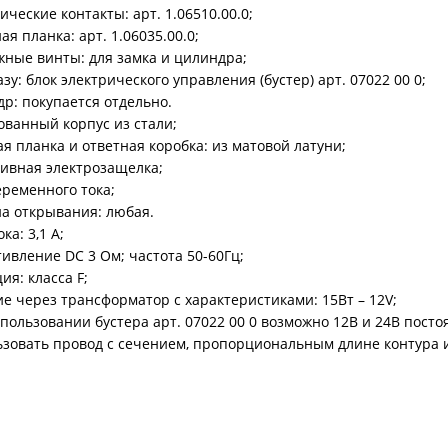
ри с винилискожей
Коричневые двери
ические контакты: арт. 1.06510.00.0;
ая планка: арт. 1.06035.00.0;
ные винты: для замка и цилиндра;
азу: блок электрического управления (бустер) арт. 07022 00 0;
р: покупается отдельно.
ванный корпус из стали;
я планка и ответная коробка: из матовой латуни;
ивная электрозащелка;
еременного тока;
а открывания: любая.
ка: 3,1 А;
ивление DC 3 Ом; частота 50-60Гц;
ия: класса F;
е через трансформатор с характеристиками: 15Вт – 12V;
пользовании бустера арт. 07022 00 0 возможно 12В и 24В посто
зовать провод с сечением, пропорциональным длине контура 