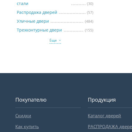
стали
(30)
Распродажа дверей
(57)
Уличные двери
(484)
Трехконтурные двери
(155)
Еще
Покупателю
Продукция
Скидки
Каталог дверей
Как купить
РАСПРОДАЖА двер