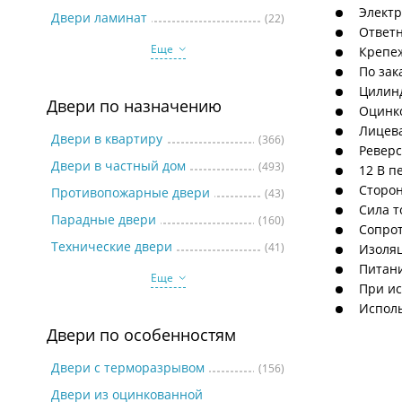
Две
Электр
Двери ламинат
(22)
Ответн
Еще
Крепеж
По зак
Цилинд
Двери по назначению
Оцинко
Лицева
Двери в квартиру
(366)
Реверс
Двери в частный дом
(493)
12 В п
Сторон
Противопожарные двери
(43)
Сила то
Парадные двери
(160)
Сопрот
Технические двери
(41)
Изоляц
Питани
Еще
При ис
Исполь
Двери по особенностям
Двери с терморазрывом
(156)
Двери из оцинкованной