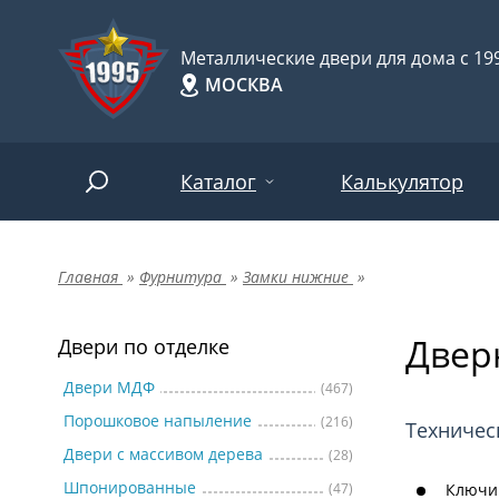
Металлические двери для дома с 199
МОСКВА
Каталог
Калькулятор
Главная
»
Фурнитура
»
Замки нижние
»
Двери по отделке
Две
Арт-
НАЙТИ
Дверн
Пор
Двери по отделке
Двери по назначению
Две
Двери МДФ
(467)
Порошковое напыление
(216)
Шпо
Двери по особенностям
Техничес
Двери с массивом дерева
(28)
Две
Шпонированные
(47)
Ключи: 