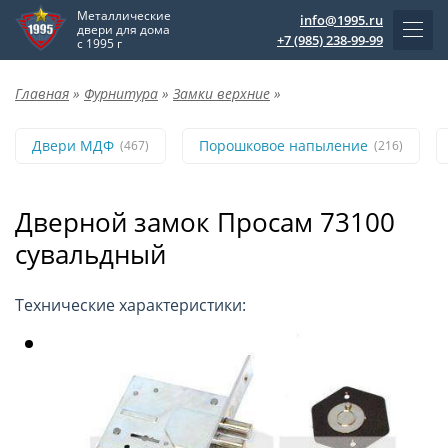
Металлические
info@1995.ru
двери для дома
+7 (985) 238-99-99
с 1995 г
Главная
»
Фурнитура
»
Замки верхние
»
Двери МДФ
Порошковое напыление
(467)
(216)
Дверной замок Просам 73100
сувальдный
Технические характеристики: