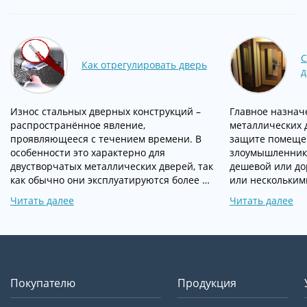
С
Как отрегулировать дверь
д
Износ стальных дверных конструкций –
Главное назна
распространённое явление,
металлических 
проявляющееся с течением времени. В
защите помеще
особенности это характерно для
злоумышленнико
двустворчатых металлических дверей, так
дешевой или до
как обычно они эксплуатируются более …
или нескольким
Читать далее
Читать далее
Покупателю
Продукция