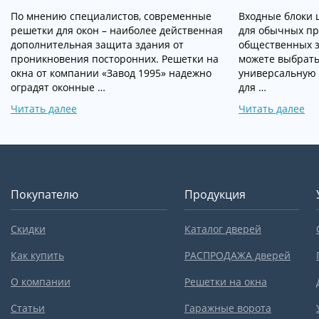
По мнению специалистов, современные
Входные блоки 
решетки для окон – наиболее действенная
для обычных пр
дополнительная защита здания от
общественных з
проникновения посторонних. Решетки на
можете выбрать
окна от компании «Завод 1995» надежно
универсальную
оградят оконные …
для …
Читать далее
Читать далее
Покупателю
Продукция
Скидки
Каталог дверей
Как купить
РАСПРОДАЖА дверей
О компании
Решетки на окна
Статьи
Гаражные ворота