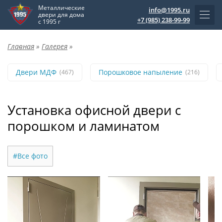
Металлические
info@1995.ru
двери для дома
+7 (985) 238-99-99
с 1995 г
Главная
»
Галерея
»
Двери МДФ
Порошковое напыление
(467)
(216)
Установка офисной двери с
порошком и ламинатом
#Все фото