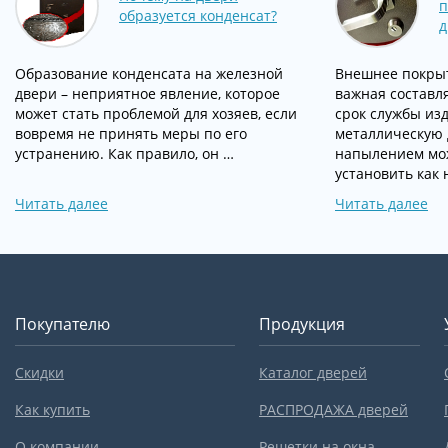
п
образуется конденсат?
д
Образование конденсата на железной
Внешнее покрыт
двери – неприятное явление, которое
важная составл
может стать проблемой для хозяев, если
срок службы изд
вовремя не принять меры по его
металлическую 
устранению. Как правило, он …
напылением мо
установить как
Читать далее
Читать далее
Покупателю
Продукция
Скидки
Каталог дверей
Как купить
РАСПРОДАЖА дверей
О компании
Решетки на окна