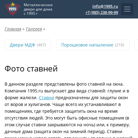
Металлические
info@1995.ru
двери для дома
+7 (985) 238-99-99
с 1995 г
Главная
»
Галерея
»
Двери МДФ
Порошковое напыление
(467)
(216)
Фото ставней
В данном разделе представлены фото ставней на окна.
Компания 1995.ru выпускает два вида ставней: глухие и в
форме жалюзи.
Ставни
предназначены для защиты окон
от воров и хулиганов. Чаще всего их устанавливают в
помещениях, где требуется защитить окна на время
отсутствия людей. Это могут быть офисные помещения (в
этом случае ставни закрываются на ночь) или, к примеру,
дачные дома (защита окон на зимний период). Ставни