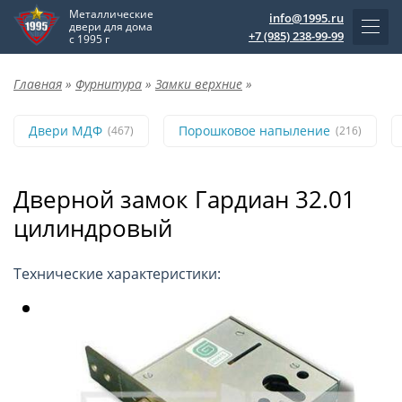
Металлические
info@1995.ru
двери для дома
+7 (985) 238-99-99
с 1995 г
Главная
»
Фурнитура
»
Замки верхние
»
Двери МДФ
Порошковое напыление
(467)
(216)
Дверной замок Гардиан 32.01
цилиндровый
Технические характеристики: