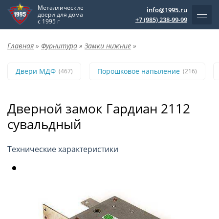
Металлические
info@1995.ru
двери для дома
+7 (985) 238-99-99
с 1995 г
Главная
»
Фурнитура
»
Замки нижние
»
Двери МДФ
Порошковое напыление
(467)
(216)
Дверной замок Гардиан 2112
сувальдный
Технические характеристики