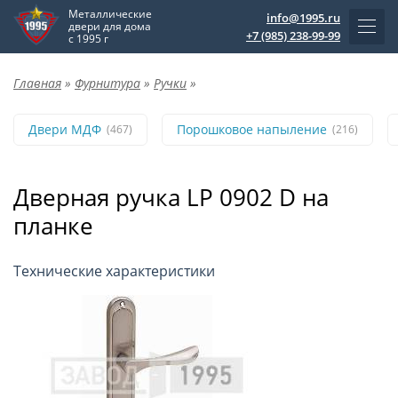
Металлические
info@1995.ru
двери для дома
+7 (985) 238-99-99
с 1995 г
Главная
»
Фурнитура
»
Ручки
»
Двери МДФ
Порошковое напыление
(467)
(216)
Дверная ручка LP 0902 D на
планке
Технические характеристики