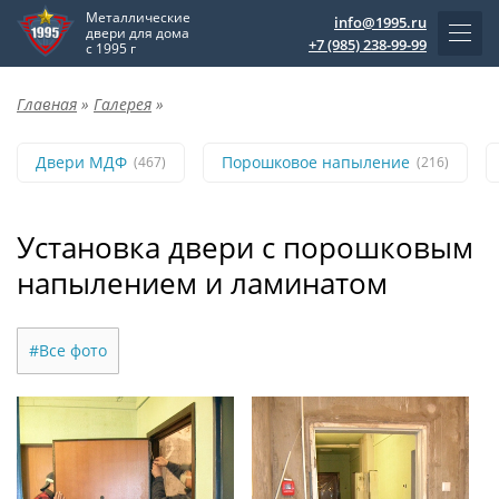
Металлические
info@1995.ru
двери для дома
+7 (985) 238-99-99
с 1995 г
Главная
»
Галерея
»
Двери МДФ
Порошковое напыление
(467)
(216)
Установка двери с порошковым
напылением и ламинатом
#Все фото