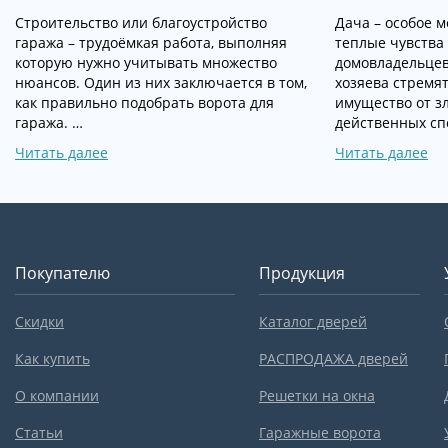
Строительство или благоустройство
Дача – особое 
гаража – трудоёмкая работа, выполняя
теплые чувства
которую нужно учитывать множество
домовладельцев
нюансов. Один из них заключается в том,
хозяева стремят
как правильно подобрать ворота для
имущество от з
гаража. …
действенных сп
Читать далее
Читать далее
Покупателю
Продукция
Скидки
Каталог дверей
Как купить
РАСПРОДАЖА дверей
О компании
Решетки на окна
Статьи
Гаражные ворота