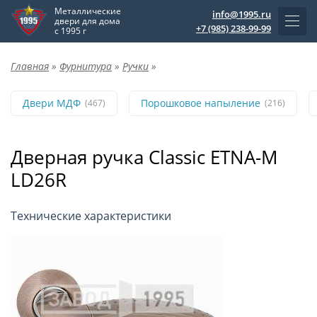
Металлические
info@1995.ru
двери для дома
+7 (985) 238-99-99
с 1995 г
Главная
»
Фурнитура
»
Ручки
»
Двери МДФ
Порошковое напыление
(467)
(216)
Дверная ручка Classic ETNA-M
LD26R
Технические характеристики