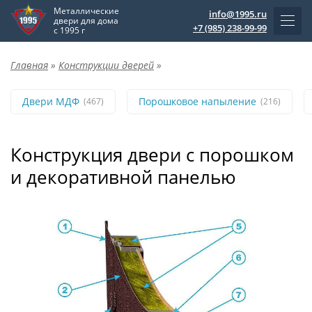
Металлические
info@1995.ru
двери для дома
+7 (985) 238-99-99
с 1995 г
Главная
»
Конструкции дверей
»
Двери МДФ
Порошковое напыление
(467)
(216)
Конструкция двери с порошком
и декоративной панелью