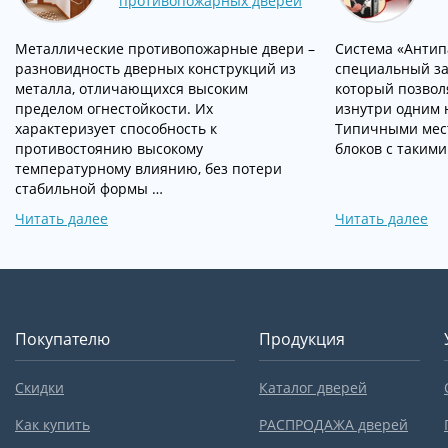
противопожарных дверей
Металлические противопожарные двери –
Система «Антипа
разновидность дверных конструкций из
специальный за
металла, отличающихся высоким
который позвол
пределом огнестойкости. Их
изнутри одним 
характеризует способность к
Типичными мес
противостоянию высокому
блоков с такими
температурному влиянию, без потери
стабильной формы …
Читать далее
Читать далее
Покупателю
Продукция
Скидки
Каталог дверей
Как купить
РАСПРОДАЖА дверей