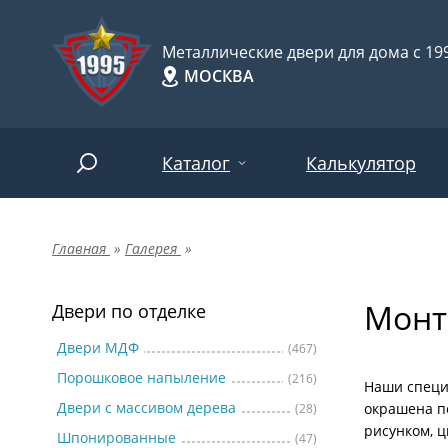
Металлические двери для дома с 199
МОСКВА
Каталог
Калькулятор
Главная
»
Галерея
»
Двери по отделке
Две
Арт-
НАЙТИ
Монт
Пор
Двери по отделке
Двери по назначению
Две
Двери МДФ
(467)
Порошковое напыление
(216)
Шпо
Двери по особенностям
Наши специ
Двери с массивом дерева
окрашена п
(28)
Две
рисунком, ц
Шпонированные
(47)