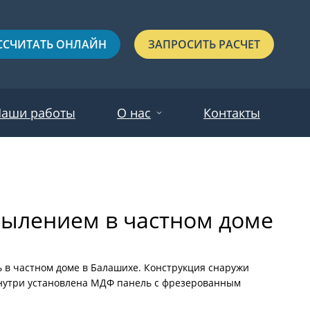
ССЧИТАТЬ ОНЛАЙН
ЗАПРОСИТЬ РАСЧЕТ
аши работы
О нас
Контакты
Новости
Красные
Отзывы
ылением в частном доме
Черные
Зеленые
Синие
 в частном доме в Балашихе. Конструкция снаружи
знутри установлена МДФ панель с фрезерованным
С выдавленным рисунком