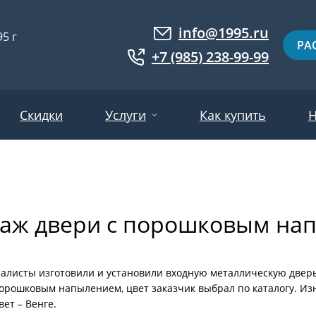
info@1995.ru
5 г
РА
+7 (985) 238-99-99
Скидки
Услуги
Как купить
Н
Доставка
ри МДФ
Двери евровагонка
Установка
аж двери с порошковым нап
ошковое напыление
Двери с фотопанелями
Производство
ри с массивом дерева
Белые двери
Двери оптом
нированные
Гарантия и возврат
Серые двери
алисты изготовили и установили входную металлическую дверь
орошковым напылением, цвет заказчик выбрал по каталогу. И
ри ламинат
Светлые двери
вет – Венге.