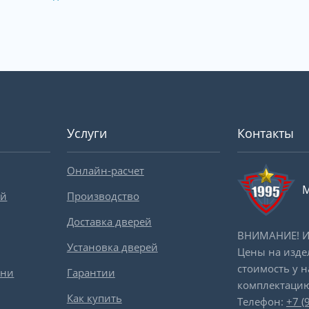
Услуги
Контакты
Онлайн-расчет
М
ей
Производство
Доставка дверей
ВНИМАНИЕ! Ин
Установка дверей
Цены на изде
стоимость у 
вни
Гарантии
комплектацию
Как купить
Телефон:
+7 (