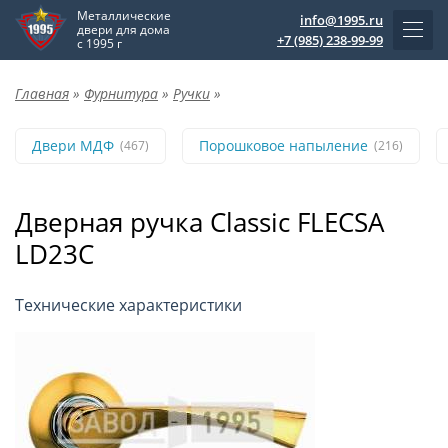
Металлические
info@1995.ru
двери для дома
+7 (985) 238-99-99
с 1995 г
Главная
»
Фурнитура
»
Ручки
»
Двери МДФ
Порошковое напыление
(467)
(216)
Дверная ручка Classic FLECSA
LD23C
Технические характеристики