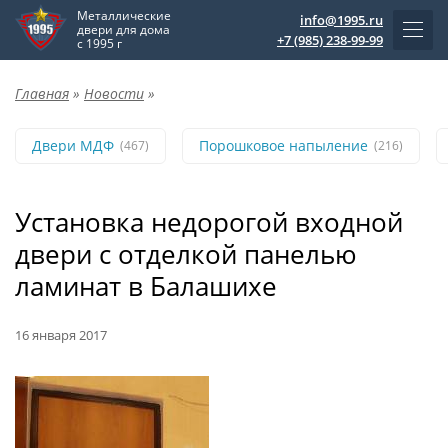
Металлические
info@1995.ru
двери для дома
+7 (985) 238-99-99
с 1995 г
Главная
»
Новости
»
Двери МДФ
Порошковое напыление
(467)
(216)
Установка недорогой входной
двери с отделкой панелью
ламинат в Балашихе
16 января 2017