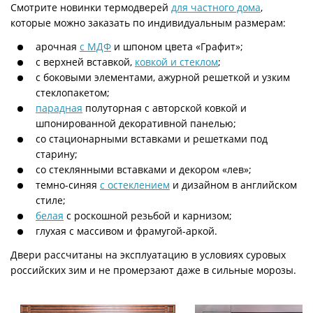
Смотрите новинки термодверей
для частного дома
,
которые можно заказать по индивидуальным размерам:
арочная
с МДФ
и шпоном цвета «Графит»;
с верхней вставкой,
ковкой и стеклом
;
с боковыми элементами, ажурной решеткой и узким
стеклопакетом;
парадная
полуторная с авторской ковкой и
шпонированной декоративной панелью;
со стационарными вставками и решетками под
старину;
со стеклянными вставками и декором «лев»;
темно-синяя
с остеклением
и дизайном в английском
стиле;
белая
с роскошной резьбой и карнизом;
глухая с массивом и фрамугой-аркой.
Двери рассчитаны на эксплуатацию в условиях суровых
российских зим и не промерзают даже в сильные морозы.