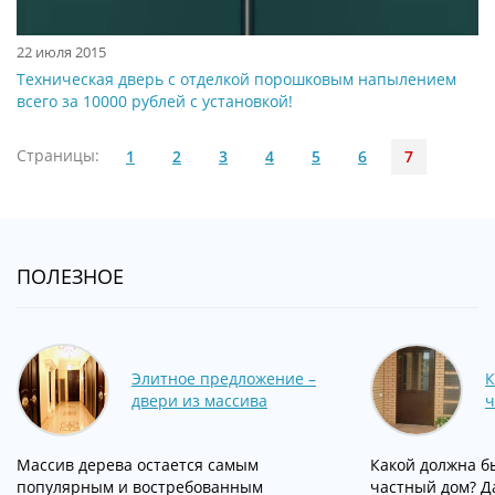
22 июля 2015
Техническая дверь с отделкой порошковым напылением
всего за 10000 рублей с установкой!
Страницы:
1
2
3
4
5
6
7
ПОЛЕЗНОЕ
Элитное предложение –
К
двери из массива
ч
Массив дерева остается самым
Какой должна б
популярным и востребованным
частный дом? Д