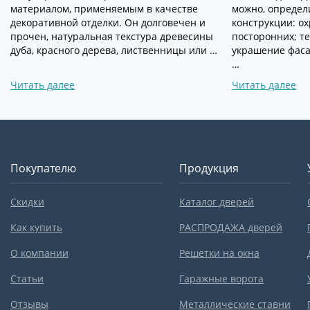
материалом, применяемым в качестве
можно, определ
декоративной отделки. Он долговечен и
конструкции: о
прочен, натуральная текстура древесины
посторонних; т
дуба, красного дерева, лиственницы или …
украшение фаса
…
Читать далее
Читать далее
Покупателю
Продукция
Скидки
Каталог дверей
Как купить
РАСПРОДАЖА дверей
О компании
Решетки на окна
Статьи
Гаражные ворота
Отзывы
Металлические ставни