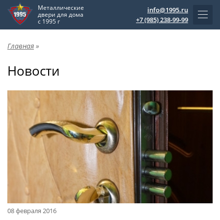
Металлические
info@1995.ru
двери для дома
+7 (985) 238-99-99
с 1995 г
Главная
»
Новости
08 февраля 2016